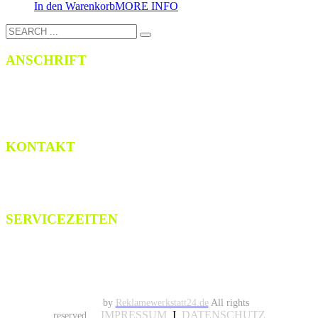
In den Warenkorb
MORE INFO
ANSCHRIFT
LFO Bautzen
Thomas-Müntzer-Str. 4c
02625 Bautzen
KONTAKT
Mobil: 0172 / 857 82 85
E-Mail: service@lfo-bautzen.de
SERVICEZEITEN
Montag - Freitag:
07:30 bis 16:30 Uhr
Samstag: nach Vereinbarung
© 2019
by
Reklamewerkstatt24.de
All rights
IMPRESSUM
I
DATENSCHUTZ
reserved.