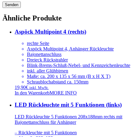
Ähnliche Produkte
Aspöck Multipoint 4 (rechts)
rechte Seite
Aspöck Multipoint 4, Anhänger Rückleuchte
Bajonettanschluss
Dreieck Rückstrahler
Blink-Brems-Schluß-Nebel- und Kennzeichenleuchte
inkl. aller Glühbirnen
Maße: ca. 200 x 135 x 56 mm (B x H X T)
Schraublochabstand ca. 150mm
19,90
€
inkl. MwSt.
In den Warenkorb
MORE INFO
LED Rückleuchte mit 5 Funktionen (links)
LED Rückleuchte 5 Funktionen 208x188mm rechts mit
Bajonettanschluss für Anhänger
– Rückleuchte mit 5 Funktionen