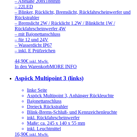
– Abmaße 208x188mm
– 22LED
– Blinker, Rücklicht, Bremslicht, Rückfahrscheinwerfer und
Rückstrahler
– Bremslicht 2W / Rücklicht 1.2W / Blinklicht 1W /
Rückfahrscheinwerfer 4W
– mit Bajonettanschluss
– für 12 und 24V
– Wasserdicht IP67
– inkl. E Prüfzeichen
44,90
€
inkl. MwSt.
In den Warenkorb
MORE INFO
Aspöck Multipoint 3 (links)
linke Seite
Aspöck Multipoint 3, Anhänger Rückleuchte
Bajonettanschluss
Dreieck Rückstrahler
Blink-Brems-Schluß- und Kennzeichenleuchte
inkl. Rückfahrscheinwerfer
Maße: ca. 245 x 140 x 55 mm
inkl. Leuchtmittel
16,90
€
inkl. MwSt.