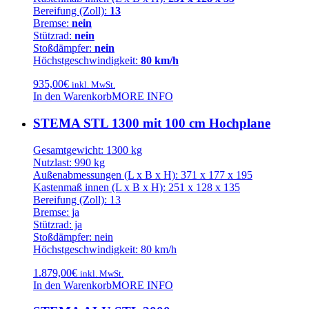
Bereifung (Zoll):
13
Bremse:
nein
Stützrad:
nein
Stoßdämpfer:
nein
Höchstgeschwindigkeit:
80 km/h
935,00
€
inkl. MwSt.
In den Warenkorb
MORE INFO
STEMA STL 1300 mit 100 cm Hochplane
Gesamtgewicht: 1300 kg
Nutzlast: 990 kg
Außenabmessungen (L x B x H): 371 x 177 x 195
Kastenmaß innen (L x B x H): 251 x 128 x 135
Bereifung (Zoll): 13
Bremse: ja
Stützrad: ja
Stoßdämpfer: nein
Höchstgeschwindigkeit: 80 km/h
1.879,00
€
inkl. MwSt.
In den Warenkorb
MORE INFO