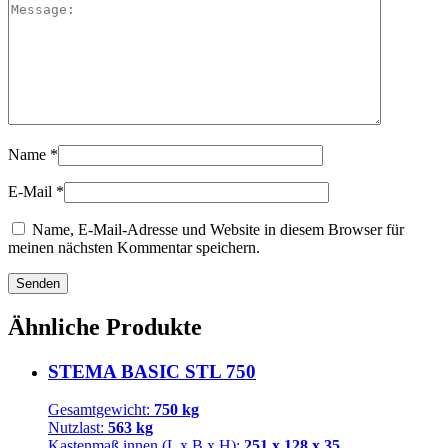
Name
*
E-Mail
*
Name, E-Mail-Adresse und Website in diesem Browser für
meinen nächsten Kommentar speichern.
Ähnliche Produkte
STEMA BASIC STL 750
Gesamtgewicht:
750 kg
Nutzlast:
563 kg
Kastenmaß innen (L x B x H):
251 x 128 x 35