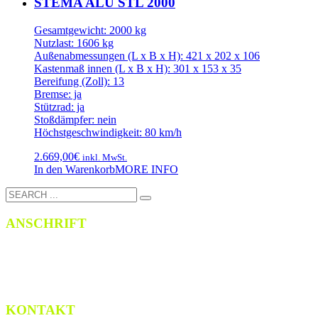
STEMA ALU STL 2000
Gesamtgewicht: 2000 kg
Nutzlast: 1606 kg
Außenabmessungen (L x B x H): 421 x 202 x 106
Kastenmaß innen (L x B x H): 301 x 153 x 35
Bereifung (Zoll): 13
Bremse: ja
Stützrad: ja
Stoßdämpfer: nein
Höchstgeschwindigkeit: 80 km/h
2.669,00
€
inkl. MwSt.
In den Warenkorb
MORE INFO
ANSCHRIFT
LFO Bautzen
Thomas-Müntzer-Str. 4c
02625 Bautzen
KONTAKT